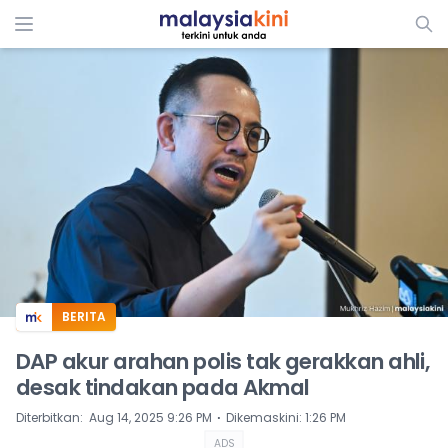
ADS
BERITA
DAP akur arahan polis tak gerakkan ahli,
desak tindakan pada Akmal
⋅
Diterbitkan
:
Aug 14, 2025 9:26 PM
Dikemaskini
:
1:26 PM
ADS