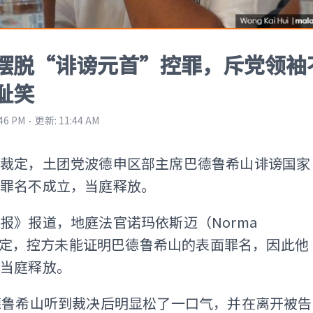
摆脱“诽谤元首”控罪，斥党领袖
耻笑
⋅
:46 PM
更新
:
11:44 AM
庭裁定，土团党波德申区部主席巴德鲁希山诽谤国家
面罪名不成立，当庭释放。
报》报道，地庭法官诺玛依斯迈（Norma
l）裁定，控方未能证明巴德鲁希山的表面罪名，因此他
当庭释放。
德鲁希山听到裁决后明显松了一口气，并在离开被告