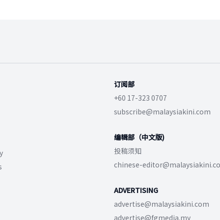
订阅部
+60 17-323 0707
subscribe@malaysiakini.com
编辑部（中文版)
投稿须知
y
chinese-editor@malaysiakini.
s
ADVERTISING
advertise@malaysiakini.com
advertise@fgmedia.my