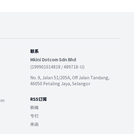
联系
Mkini Dotcom Sdn Bhd
(199901014818 / 489718-U)
No. 9, Jalan 51/205A, Off Jalan Tandang,
46050 Petaling Jaya, Selangor
RSS订阅
com
新闻
专栏
来函