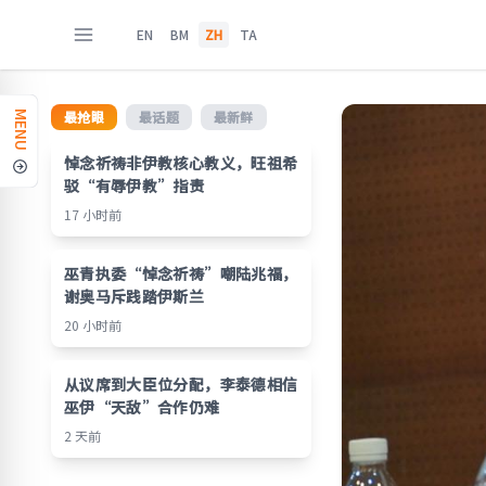
EN
BM
ZH
TA
最抢眼
最话题
最新鲜
MENU
悼念祈祷非伊教核心教义，旺祖希
驳“有辱伊教”指责
17 小时前
巫青执委“悼念祈祷”嘲陆兆福，
谢奥马斥践踏伊斯兰
20 小时前
从议席到大臣位分配，李泰德相信
巫伊“天敌”合作仍难
2 天前