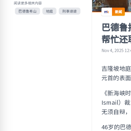
阅读更多相关内容
巴德鲁希山
地庭
刑事诽谤
新闻
巴德鲁
帮忙还
Nov 4, 2025 12
吉隆坡地
元首的表
《新海峡时
Ismai
无须自辩，
46岁的巴