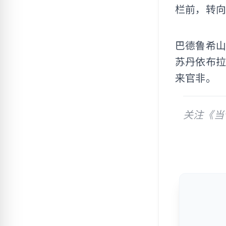
栏前，转
巴德鲁希
苏丹依布拉
来官非。
关注《当