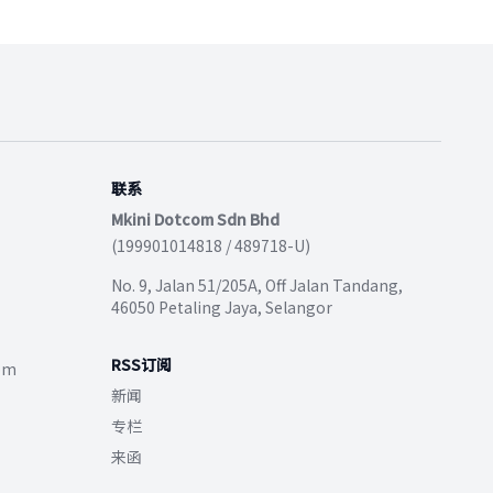
联系
Mkini Dotcom Sdn Bhd
(199901014818 / 489718-U)
No. 9, Jalan 51/205A, Off Jalan Tandang,
46050 Petaling Jaya, Selangor
RSS订阅
com
新闻
专栏
来函