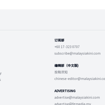
订阅部
+60 17-323 0707
subscribe@malaysiakini.com
编辑部（中文版)
投稿须知
y
chinese-editor@malaysiakini.
s
ADVERTISING
advertise@malaysiakini.com
advertise@fgmedia.my