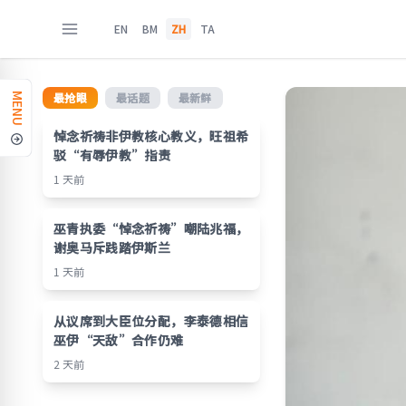
EN
BM
ZH
TA
最抢眼
最话题
最新鲜
MENU
悼念祈祷非伊教核心教义，旺祖希
驳“有辱伊教”指责
1 天前
巫青执委“悼念祈祷”嘲陆兆福，
谢奥马斥践踏伊斯兰
1 天前
从议席到大臣位分配，李泰德相信
巫伊“天敌”合作仍难
2 天前