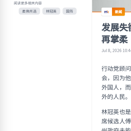
阅读更多相关内容
柔佛州选
林冠英
国阵
新闻
发展失
再掌柔
Jul 8, 2026 10:
行动党顾
会，因为
外国人，
外的人民。
林冠英也
席候选人
州政府未