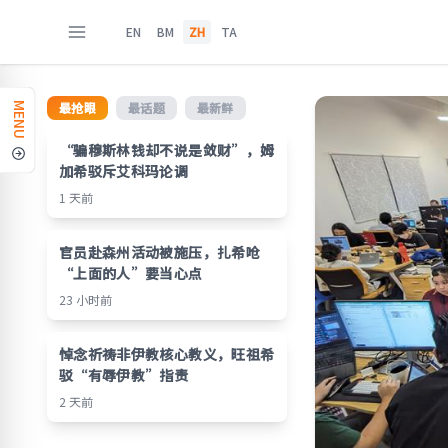
EN
BM
ZH
TA
最抢眼
最话题
最新鲜
MENU
“骗穆斯林钱却不说是敛财”，姆
加希驳斥艾科玛论调
1 天前
官员赴森州活动被施压，扎希呛
“上面的人”要当心点
23 小时前
悼念祈祷非伊教核心教义，旺祖希
驳“有辱伊教”指责
2 天前