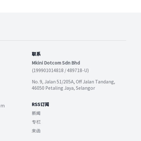
联系
Mkini Dotcom Sdn Bhd
(199901014818 / 489718-U)
No. 9, Jalan 51/205A, Off Jalan Tandang,
46050 Petaling Jaya, Selangor
RSS订阅
com
新闻
专栏
来函