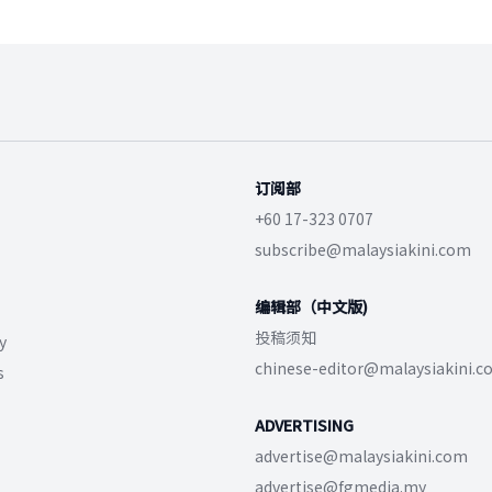
订阅部
+60 17-323 0707
subscribe@malaysiakini.com
编辑部（中文版)
投稿须知
y
chinese-editor@malaysiakini.
s
ADVERTISING
advertise@malaysiakini.com
advertise@fgmedia.my