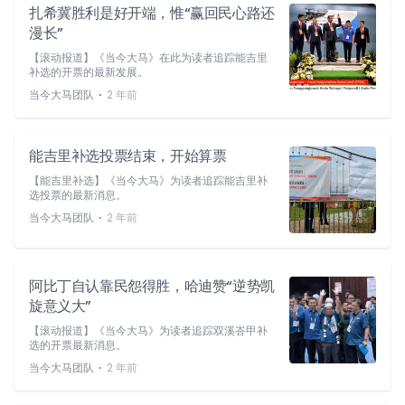
扎希冀胜利是好开端，惟“赢回民心路还
漫长”
【滚动报道】《当今大马》在此为读者追踪能吉里
补选的开票的最新发展。
⋅
当今大马团队
2 年前
能吉里补选投票结束，开始算票
【能吉里补选】《当今大马》为读者追踪能吉里补
选投票的最新消息。
⋅
当今大马团队
2 年前
阿比丁自认靠民怨得胜，哈迪赞“逆势凯
旋意义大”
【滚动报道】《当今大马》为读者追踪双溪峇甲补
选的开票最新消息。
⋅
当今大马团队
2 年前