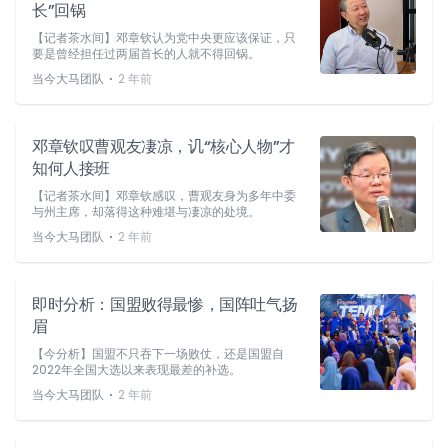
长”回锅
【记者茶水间】邓章钦认为党中央更应该保证，只
要是曾经担任过两届首长的人就不得回锅。
⋅
当今大马团队
2 年前
邓章钦叹曹观友凄凉，讥“核心人物”才
知何人接班
【记者茶水间】邓章钦感叹，曹观友身为多年中委
与州主席，却落得这种难堪与凄凉的处境。
⋅
当今大马团队
2 年前
即时分析：国盟败得最惨，国阵吐气扬
眉
【今分析】国盟不只吞下一场败仗，还是国盟自
2022年全国大选以来表现最差的补选。
⋅
当今大马团队
2 年前