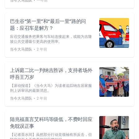
⋅
当今大马团队
一年前
巴生谷“第一里”和“最后一里”路的问
题：应召车是解方？
应召交通服务把乘客与车站连接起来，或能为吉隆
坡公共交通吸引更高的使用率。
⋅
当今大马团队
2 年前
上诉庭二比一判纳吉胜诉，支持者场外
呼吾王万岁
【滚动报道】《当今大马》为读者追踪纳吉居家服
刑上诉审讯的最新消息。
⋅
当今大马团队
2 年前
陆兆福直言艾科玛等级低，不费时回应
免耽误正事
【记者茶水间】虽然部分行动党领袖有所反击，但