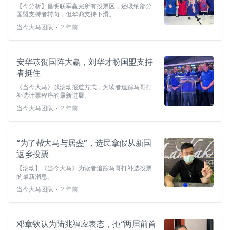
【今分析】昌明联军赢完所有投票区，还吸纳部分
国盟支持者转向，但华裔支持下滑。
⋅
当今大马团队
2 年前
安华恭贺国阵大赢，刘华才盼国盟支持
者挺住
《当今大马》以滚动报道方式，为读者追踪马哥打
补选计票程序的最新进展。
⋅
当今大马团队
2 年前
“为了帮大马与居銮”，选民拿假从新国
返乡投票
【滚动】《当今大马》为读者追踪马哥打补选投票
的最新消息。
⋅
当今大马团队
2 年前
邓章钦认为陆兆福应表态，拒“两届前首