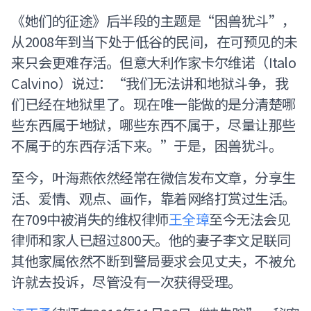
《她们的征途》后半段的主题是“困兽犹斗”，
从2008年到当下处于低谷的民间，在可预见的未
来只会更难存活。但意大利作家卡尔维诺（Italo
Calvino）说过：“我们无法讲和地狱斗争，我
们已经在地狱里了。现在唯一能做的是分清楚哪
些东西属于地狱，哪些东西不属于，尽量让那些
不属于的东西存活下来。”于是，困兽犹斗。
至今，叶海燕依然经常在微信发布文章，分享生
活、爱情、观点、画作，靠着网络打赏过生活。
在709中被消失的维权律师
王全璋
至今无法会见
律师和家人已超过800天。他的妻子李文足联同
其他家属依然不断到警局要求会见丈夫，不被允
许就去投诉，尽管没有一次获得受理。