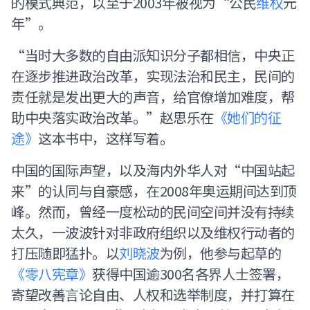
的模式典范，以至于2003年被视为“公民
维权
元
年”。
“当时大多数的自由派知识分子都相信，中央正
在逐步推进政治改革，实现法治和民主，民间的
责任就是发出更大的声音，给官僚增加难度，帮
助中央落实政治改革。”赵思乐在
《她们的征
途》
这本书中，这样写着。
中国的国际声望，以及海内外华人对“中国站起
来”的认同与自豪感，在2008年奥运期间达到顶
峰。然而，曾经一度松动的民间空间并没有持续
太久，一波波针对非政府组织以及维权行动者的
打压随即猛扑。以
刘晓波
为例，他参与起草的
《零八宪章》
获得中国逾300名各界人士签署，
寄望改善言论自由、人权和选举制度，并打算在