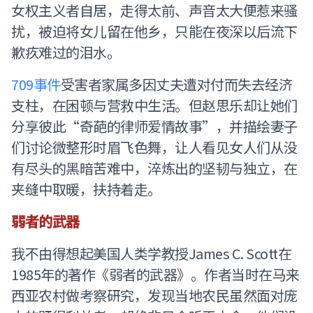
女权主义者自居，走得太前、声音太大便惹来骚
扰，被迫将女儿留在他乡，只能在夜深以后流下
歉疚难过的泪水。
709事件
受害者家属多因丈夫遭对付而失去经济
支柱，在困顿与营救中生活。但赵思乐却让她们
分享彼此“奇葩的律师爱情故事”，并描绘妻子
们讨论微整形时眉飞色舞，让人看见女人们从没
有尽头的黑暗苦难中，淬炼出的坚韧与独立，在
夹缝中取暖，扶持着走。
弱者的武器
我不由得想起美国人类学教授James C. Scott在
1985年的著作《弱者的武器》。作者当时在马来
西亚农村做考察研究，发现当地农民虽然面对庞