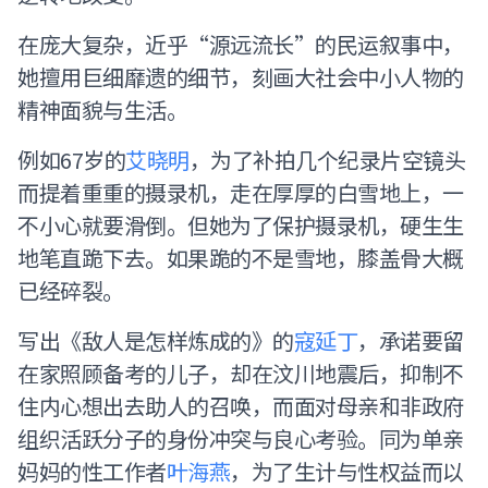
在庞大复杂，近乎“源远流长”的民运叙事中，
她擅用巨细靡遗的细节，刻画大社会中小人物的
精神面貌与生活。
例如67岁的
艾晓明
，为了补拍几个纪录片空镜头
而提着重重的摄录机，走在厚厚的白雪地上，一
不小心就要滑倒。但她为了保护摄录机，硬生生
地笔直跪下去。如果跪的不是雪地，膝盖骨大概
已经碎裂。
写出《敌人是怎样炼成的》的
寇延丁
，承诺要留
在家照顾备考的儿子，却在汶川地震后，抑制不
住内心想出去助人的召唤，而面对母亲和非政府
组织活跃分子的身份冲突与良心考验。同为单亲
妈妈的性工作者
叶海燕
，为了生计与性权益而以