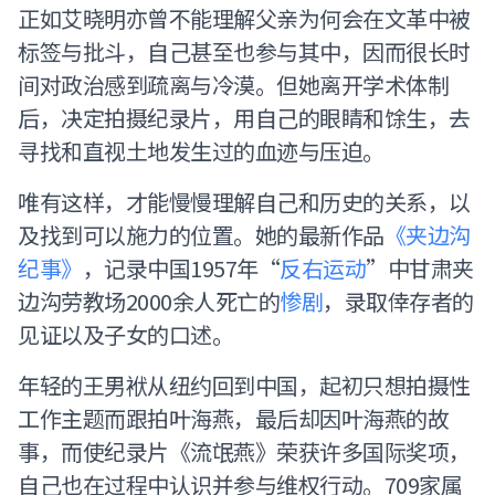
正如艾晓明亦曾不能理解父亲为何会在文革中被
标签与批斗，自己甚至也参与其中，因而很长时
间对政治感到疏离与冷漠。但她离开学术体制
后，决定拍摄纪录片，用自己的眼睛和馀生，去
寻找和直视土地发生过的血迹与压迫。
唯有这样，才能慢慢理解自己和历史的关系，以
及找到可以施力的位置。她的最新作品
《夹边沟
纪事》
，记录中国1957年“
反右运动
”中甘肃夹
边沟劳教场2000余人死亡的
惨剧
，录取倖存者的
见证以及子女的口述。
年轻的王男袱从纽约回到中国，起初只想拍摄性
工作主题而跟拍叶海燕，最后却因叶海燕的故
事，而使纪录片《流氓燕》荣获许多国际奖项，
自己也在过程中认识并参与维权行动。709家属