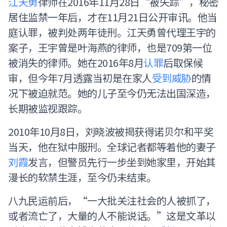
江天勇
律师在2016年11月28日“被失踪”，秘密
居住监禁一年后，才在11月21日公开审讯。他当
庭认罪，被判处两年徒刑。江天勇曾代理王宇的
案子，王宇曾是叶海燕的律师，也是709第一位
被消失的律师。她在2016年8月
认罪
后取保候
审，但今年7月透露当初是在家人
受到威胁
的情
况下被迫就范。她的儿子至今仍无法出国深造，
长期被监视跟踪。
2010年10月8日，刘晓波被揭获得诺贝尔和平奖
当天，他在狱中服刑。全球记者都等着他的妻子
刘霞
发言，但警员先行一步坐到她家里，开始其
漫长的软禁生涯，至今仍未结束。
八九民运前后，“一大批关注社会的人被抓了，
或者流亡了，大量的人不能说话。”这是文革以