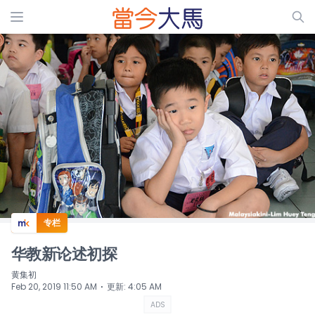
ADS
专栏
华教新论述初探
黄集初
⋅
Feb 20, 2019 11:50 AM
更新
:
4:05 AM
ADS