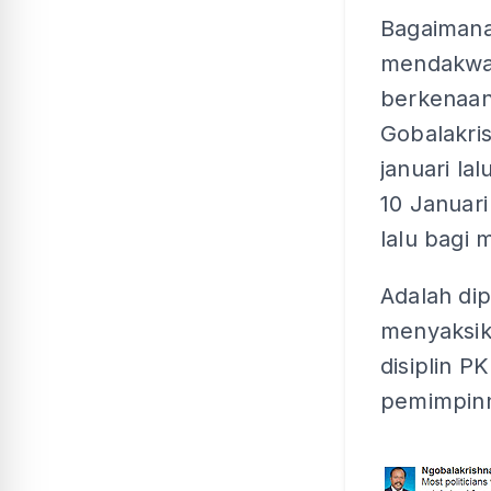
Bagaiman
mendakwa
berkenaan
Gobalakri
januari la
10 Januari
lalu bagi
Adalah dip
menyaksik
disiplin P
pemimpin