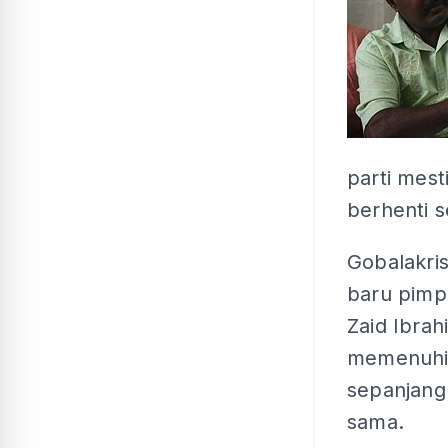
parti mest
berhenti 
Gobalakri
baru pimpi
Zaid Ibrah
memenuhi t
sepanjang
sama.