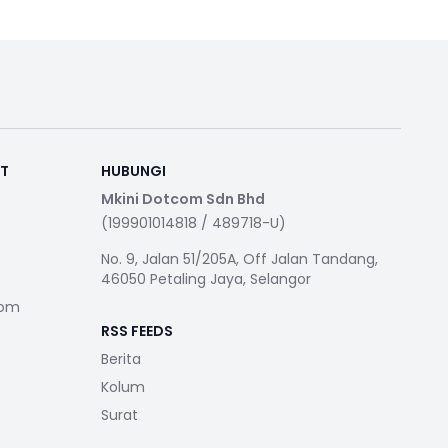
RT
HUBUNGI
Mkini Dotcom Sdn Bhd
(199901014818 / 489718-U)
No. 9, Jalan 51/205A, Off Jalan Tandang,
46050 Petaling Jaya, Selangor
com
RSS FEEDS
Berita
Kolum
Surat