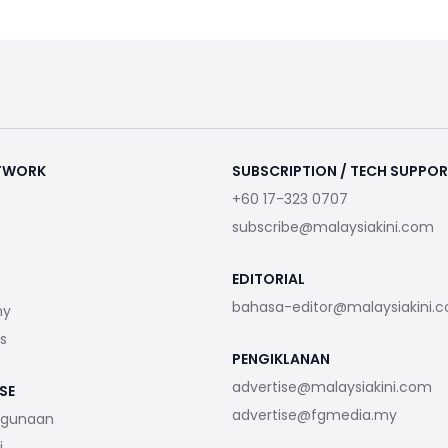
ETWORK
SUBSCRIPTION / TECH SUPPO
+60 17-323 0707
subscribe@malaysiakini.com
EDITORIAL
bahasa-editor@malaysiakini.
my
s
PENGIKLANAN
advertise@malaysiakini.com
SE
advertise@fgmedia.my
ggunaan
i