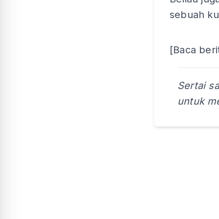
sebuah kui
[Baca beri
Sertai s
untuk me