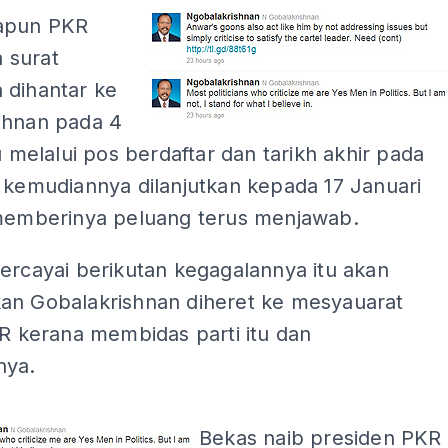
apun PKR
 surat
 dihantar ke
shnan pada 4
lu melalui pos berdaftar dan tarikh akhir pada
 kemudiannya dilanjutkan kepada 17 Januari
 memberinya peluang terus menjawab.
ercayai berikutan kegagalannya itu akan
an Gobalakrishnan diheret ke mesyauarat
KR kerana membidas parti itu dan
nya.
ADS
Bekas naib presiden PKR