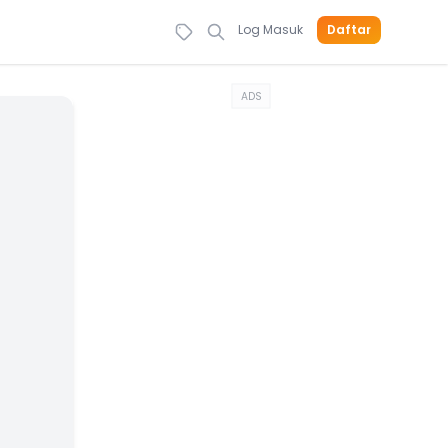
Log Masuk
Daftar
ADS