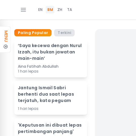
EN
BM
ZH
TA
Paling Popular
Terkini
MENU
‘Saya kecewa dengan Nurul
Izzah, itu bukan jawatan
main-main’
Aina Fatihah Abdullah
1 hari lepas
Jantung Ismail Sabri
berhenti dua saat lepas
terjatuh, kata peguam
1 hari lepas
'Keputusan ini dibuat lepas
pertimbangan panjang'