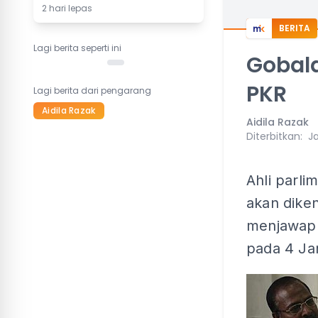
2 hari lepas
BERITA
Lagi berita seperti ini
Gobala
PKR
Lagi berita dari pengarang
Aidila Razak
Aidila Razak
Diterbitkan
:
Ja
Ahli parli
akan dike
menjawap 
pada 4 Jan