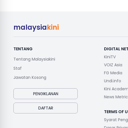
malaysia
kini
TENTANG
DIGITAL N
KiniTV
Tentang Malaysiakini
VOIZ Asia
Staf
FG Media
Jawatan Kosong
Undi.info
Kini Acade
PENGIKLANAN
News Metric
DAFTAR
TERMS OF U
Syarat Pen
Dasar Privas