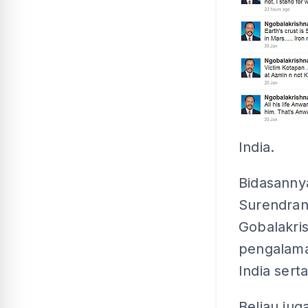
India.
Bidasanny
Surendran 
Gobalakri
pengalama
India sert
Beliau ju