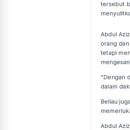
tersebut 
menyulitk
Abdul Azi
orang dan 
tetapi me
mengesan
"Dengan da
dalam dak
Beliau jug
memerluka
Abdul Azi