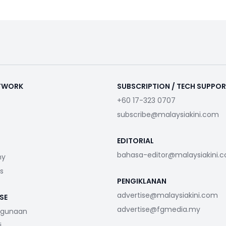
ETWORK
SUBSCRIPTION / TECH SUPPO
+60 17-323 0707
subscribe@malaysiakini.com
EDITORIAL
bahasa-editor@malaysiakini.
my
s
PENGIKLANAN
advertise@malaysiakini.com
SE
advertise@fgmedia.my
ggunaan
i