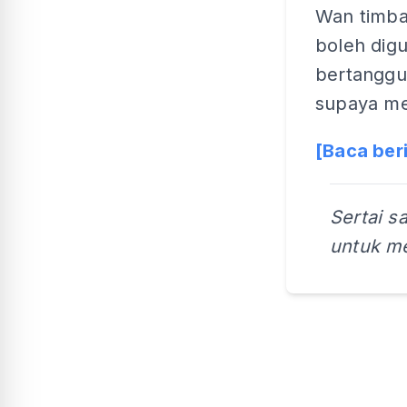
Wan timba
boleh digu
bertanggu
supaya me
[Baca ber
Sertai s
untuk me