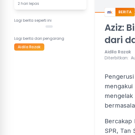
2 hari lepas
BERITA
Lagi berita seperti ini
Aziz: 
dari d
Lagi berita dari pengarang
Aidila Razak
Aidila Razak
Diterbitkan
:
Au
Pengerusi 
mengakui 
mengelak 
bermasala
Bercakap 
SPR, Tan S