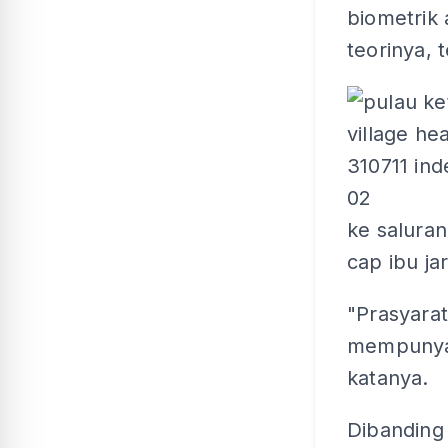
biometrik 
teorinya, 
ke salura
cap ibu ja
"Prasyarat
mempunyai
katanya.
Dibanding