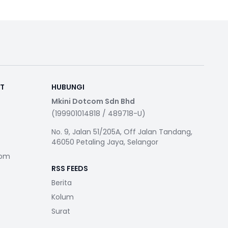
RT
HUBUNGI
Mkini Dotcom Sdn Bhd
(199901014818 / 489718-U)
No. 9, Jalan 51/205A, Off Jalan Tandang,
46050 Petaling Jaya, Selangor
com
RSS FEEDS
Berita
Kolum
Surat