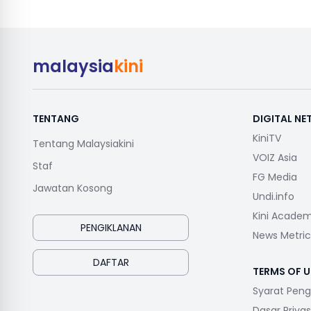
malaysia
kini
TENTANG
DIGITAL N
KiniTV
Tentang Malaysiakini
VOIZ Asia
Staf
FG Media
Jawatan Kosong
Undi.info
Kini Acade
PENGIKLANAN
News Metric
DAFTAR
TERMS OF U
Syarat Pen
Dasar Privas