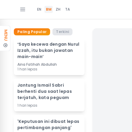
EN
BM
ZH
TA
Paling Popular
Terkini
MENU
‘Saya kecewa dengan Nurul
Izzah, itu bukan jawatan
main-main’
Aina Fatihah Abdullah
1 hari lepas
Jantung Ismail Sabri
berhenti dua saat lepas
terjatuh, kata peguam
1 hari lepas
'Keputusan ini dibuat lepas
pertimbangan panjang'