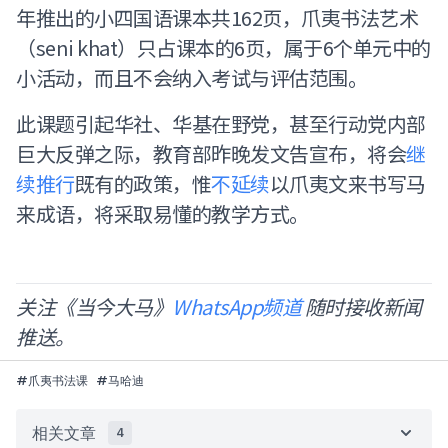
年推出的小四国语课本共162页，爪夷书法艺术
（seni khat）只占课本的6页，属于6个单元中的
小活动，而且不会纳入考试与评估范围。
此课题引起华社、华基在野党，甚至行动党内部
巨大反弹之际，教育部昨晚发文告宣布，将会
继
续推行
既有的政策，惟
不延续
以爪夷文来书写马
来成语，将采取易懂的教学方式。
关注《当今大马》
WhatsApp频道
随时接收新闻
推送。
#
爪夷书法课
#
马哈迪
相关文章
4