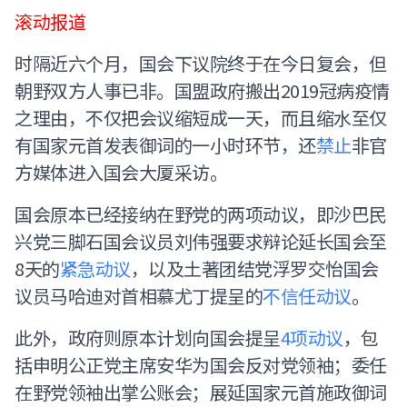
滚动报道
时隔近六个月，国会下议院终于在今日复会，但
朝野双方人事已非。国盟政府搬出2019冠病疫情
之理由，不仅把会议缩短成一天，而且缩水至仅
有国家元首发表御词的一小时环节，还
禁止
非官
方媒体进入国会大厦采访。
国会原本已经接纳在野党的两项动议，即沙巴民
兴党三脚石国会议员刘伟强要求辩论延长国会至
8天的
紧急动议
，以及土著团结党浮罗交怡国会
议员马哈迪对首相慕尤丁提呈的
不信任动议
。
此外，政府则原本计划向国会提呈
4项动议
，包
括申明公正党主席安华为国会反对党领袖；委任
在野党领袖出掌公账会；展延国家元首施政御词