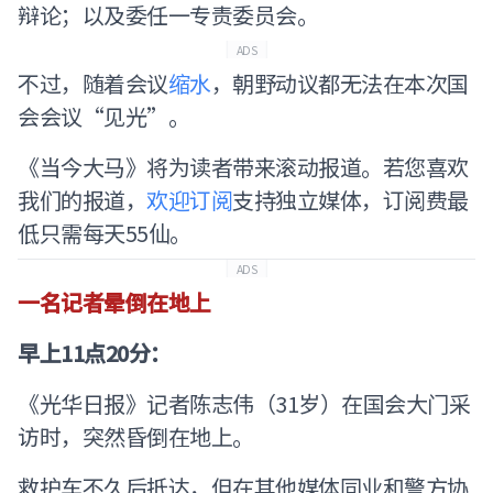
辩论；以及委任一专责委员会。
ADS
不过，随着会议
缩水
，朝野动议都无法在本次国
会会议“见光”。
《当今大马》将为读者带来滚动报道。若您喜欢
我们的报道，
欢迎订阅
支持独立媒体，订阅费最
低只需每天55仙。
ADS
一名记者晕倒在地上
早上11点20分：
《光华日报》记者陈志伟（31岁）在国会大门采
访时，突然昏倒在地上。
救护车不久后抵达，但在其他媒体同业和警方协