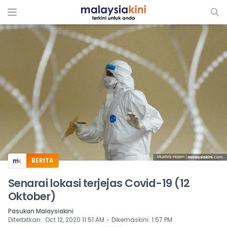
ADS
BERITA
Senarai lokasi terjejas Covid-19 (12
Oktober)
Pasukan Malaysiakini
⋅
Diterbitkan
:
Oct 12, 2020 11:51 AM
Dikemaskini
:
1:57 PM