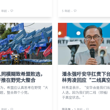
⋅
⋅
5 年前
5 年前
认同模糊致希盟败选，
潘永强吁安华扛责下
吁推在野党大整合
林秀凌回应“二线真
为，希盟应认真思考在野党“大
林秀凌表示，“安华会是我们当
题，整合数个小党。
人选，因为我们的二线（领袖）
于真空状态。”
⋅
⋅
⋅
5 年前
陈泓凯
5 年前