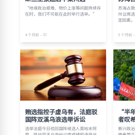
“地缘政治艰难、物价上涨等问题持续存
苏海占敦
在时，我们不可能在此时举行选举。”
州议席选
定因素。
⋅
⋅
4 个月前
5 个月前
贿选指控子虚乌有，法庭驳
“半
国阵双溪乌浪选举诉讼
者叹
选举法庭今日驳回国阵候选人莫哈末阿
新兴政治
里，挑战双溪乌浪州议席成绩的选举诉
使希盟几