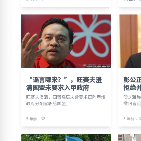
“谣言哪来？”，旺赛夫澄
彭公
清国盟未要求入甲政府
拒绝
旺赛夫澄清，国盟高层未曾要求国阵甲州
傅芝雅称
政府分配官职给国盟。
撤回言论
⋅
⋅
5 年前
5 年前