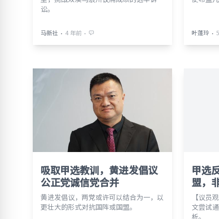
讼。
⋅
⋅
⋅
马新社
4 年前
叶蓬玲
吸取甲选教训，黄进发倡议
甲选
公正党诚信党合并
盟，
黄进发倡议，两党或许可以结合为一，以
【议员观
更壮大的形式对抗国阵或国盟。
文尝试通
析。