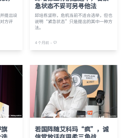
急状态不妥可另寻他法
并提出设
邱培栋坚称，危机当前不适合选举，但也
对方评
说明“紧急状态”只是提出的其中一种方
法。
⋅
4 个月前
秤旗
若国阵随艾科玛“疯”，诚
大选
信党放话在甲柔三角战