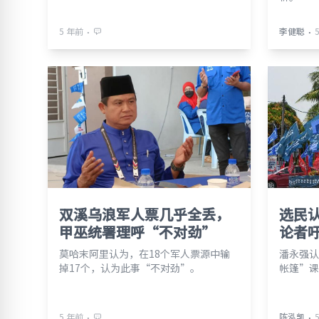
⋅
⋅
5 年前
李健聪
双溪乌浪军人票几乎全丢，
选民
甲巫统署理呼“不对劲”
论者
莫哈末阿里认为，在18个军人票源中输
潘永强认
掉17个，认为此事“不对劲”。
帐篷”课
⋅
⋅
5 年前
陈泓凯