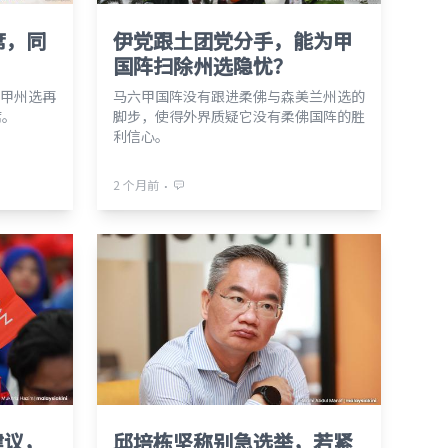
席，同
伊党跟土团党分手，能为甲
国阵扫除州选隐忧？
甲州选再
马六甲国阵没有跟进柔佛与森美兰州选的
席。
脚步，使得外界质疑它没有柔佛国阵的胜
利信心。
⋅
2 个月前
建议，
邱培栋坚称别急选举，若紧