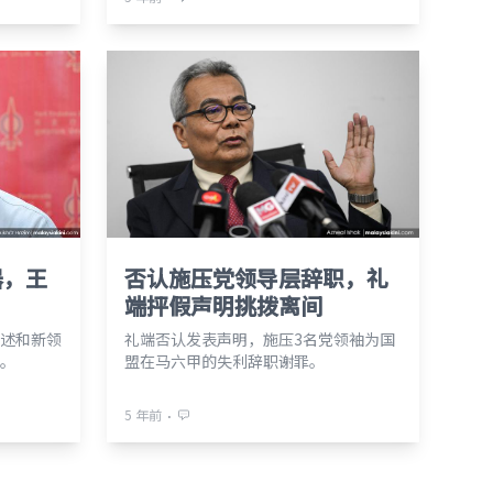
器，王
否认施压党领导层辞职，礼
端抨假声明挑拨离间
述和新领
礼端否认发表声明，施压3名党领袖为国
。
盟在马六甲的失利辞职谢罪。
⋅
5 年前