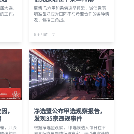
届大选，
更新 马六甲和柔佛选举将近，诚信党表
的工作。
明准备好应对国阵不与希盟合作的各种情
况，包括三角战。
⋅
6 个月前
败因，
净选盟公布甲选观察报告，
旗
发现35宗违规事件
差，只会
根据净选盟观察， 甲选候选人每日在不
败选的原
同食肆吃早餐或拜访食客，而引来宴请贿