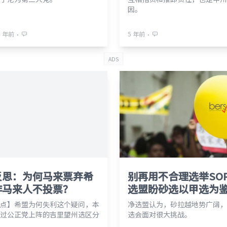
因。
⋅
⋅
5 年前
5 年前
ADS
反思：为何马来票弃希
别再用不合理选举SO
非马来人不投票？
选盟盼砂选以甲选为
点】希盟为何失利这个疑问，本
净选盟认为，砂拉越地势广阔，
过公正党上阵的吉里望州选区分
选会面对很大挑战。