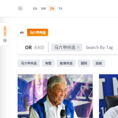
EN
BM
ZH
TA
MENU
马六甲州选
OR
AND
马六甲州选
马六甲州选
希盟
柔佛州选
国阵
巫统