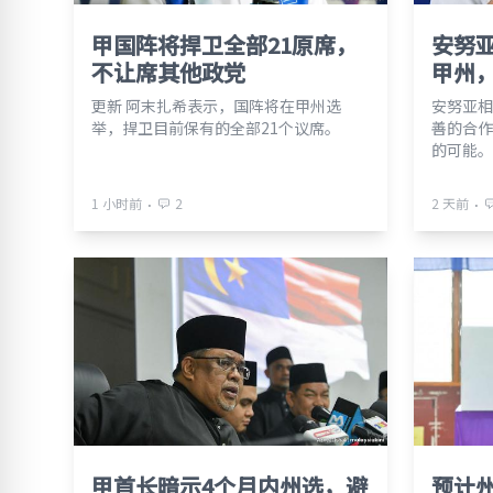
甲国阵将捍卫全部21原席，
安努
不让席其他政党
甲州
更新 阿末扎希表示，国阵将在甲州选
安努亚相
举，捍卫目前保有的全部21个议席。
善的合作
的可能。
⋅
⋅
1 小时前
2
2 天前
甲首长暗示4个月内州选，避
预计