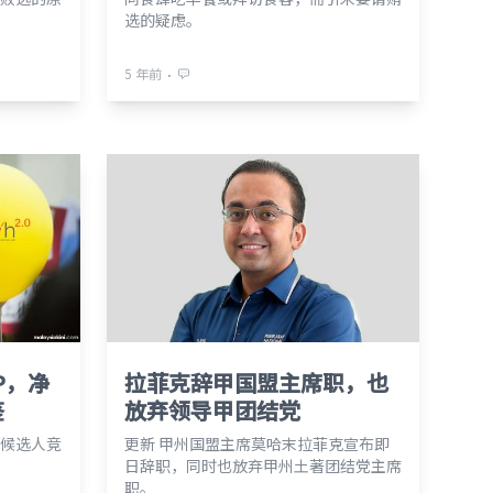
选的疑虑。
⋅
5 年前
P，净
拉菲克辞甲国盟主席职，也
鉴
放弃领导甲团结党
候选人竞
更新 甲州国盟主席莫哈末拉菲克宣布即
日辞职，同时也放弃甲州土著团结党主席
职。