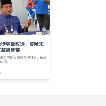
叛徒导致败选，莫哈末
矢整肃党部
巫统内部有党员协助对手，甚至
助选。