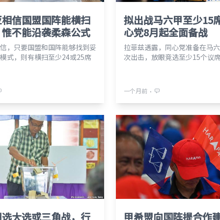
亚相信国盟国阵能横扫
拟出战马六甲至少15
，惟不能沿袭柔森公式
心党8月起全面备战
信，只要国盟和国阵能够找到妥
拉菲兹透露，同心党准备在马六
模式，则有横扫至少24或25席
次出击，放眼竞选至少15个议
⋅
一个月前
州选大选或三角战，行
甲希盟向国阵提合作