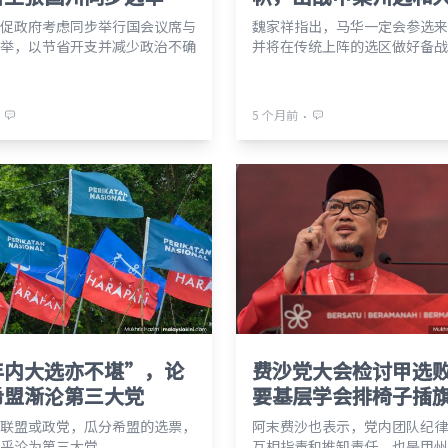
促政府考虑同步举行国会议席与
魏家祥指出，马华一定会参选来
举，以节省开支并减少政治不确
并将在传统上阵的选区做好备战
⋅
5 个月前
年内大选亦不堪”，论
费沙党大会检讨甲选
希盟渐沦第三大党
要基层学会排椅子插
联盟或政党，瓜分希盟的选票，
阿末费沙也表示，党内团队纪律
乎沦为第三大党。
互相指责和推卸责任，也是甲州