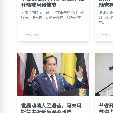
开斋戒月和佳节
动党
阿都拉勿暗示，很可能在未来四个月内举
陆兆福研
行马六甲州选，以避开斋戒月和开斋节。
月内引爆
待。
⋅
⋅
3 个月前
3 个月前
世局动荡人民艰苦，阿末玛
节省
斯兰主张延后甲柔州选
苏海