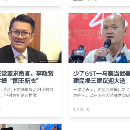
正党要求撤言，李政贤
少了GST一马案当武
并提“国王新衣”
建民提三建议迎大选
，彭公正党限李政贤24小时内
王建民表示，希盟必须提出新论
，但对方拒绝这样做。
导阵容，以在下届大选寻求突破
⋅
5 年前