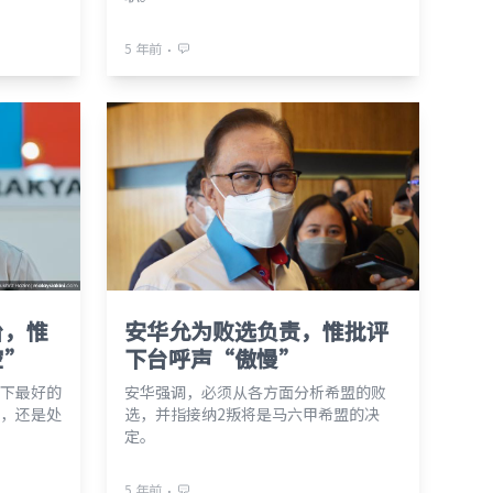
⋅
5 年前
台，惟
安华允为败选负责，惟批评
空”
下台呼声“傲慢”
下最好的
安华强调，必须从各方面分析希盟的败
，还是处
选，并指接纳2叛将是马六甲希盟的决
定。
⋅
5 年前