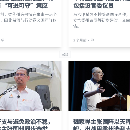
有“可进可守”策应
包括设官委议员
判，柔佛州选最快在未来一两个
马六甲希盟不排除跟国阵合作，
，因此希盟与行动党必须严阵以
立官委州议员等初步建议，交由
估。
⋅
3 个月前
ADS
开支与避免政治不稳，
魏家祥主张国阵以天
占主张国州同步选举
帜，出战甲柔州选和