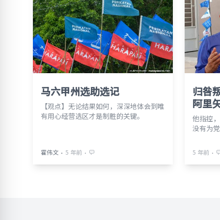
马六甲州选助选记
归咎
阿里
【观点】无论结果如何，深深地体会到唯
有用心经营选区才是制胜的关键。
他指控，
没有为党
⋅
⋅
⋅
霍伟文
5 年前
5 年前