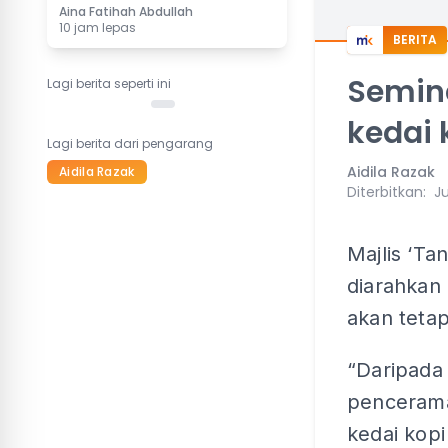
Aina Fatihah Abdullah
10 jam lepas
BERITA
Semin
Lagi berita seperti ini
kedai 
Lagi berita dari pengarang
Aidila Razak
Aidila Razak
Diterbitkan
:
Ju
Majlis ‘Ta
diarahkan 
akan tetap
“Daripada
pencerama
kedai kopi