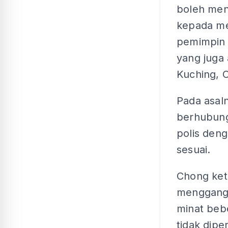
boleh men
kepada me
pemimpin
yang juga 
Kuching, 
Pada asal
berhubung
polis deng
sesuai.
Chong keti
menggangu
minat beb
tidak dip