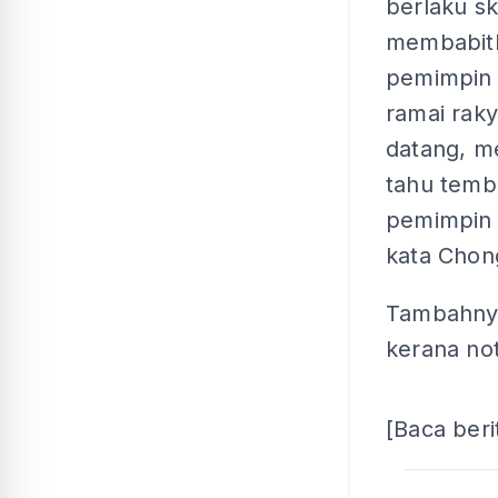
berlaku s
membabit
pemimpin B
ramai rak
datang, m
tahu temb
pemimpin 
kata Chon
Tambahnya
kerana not
[Baca beri