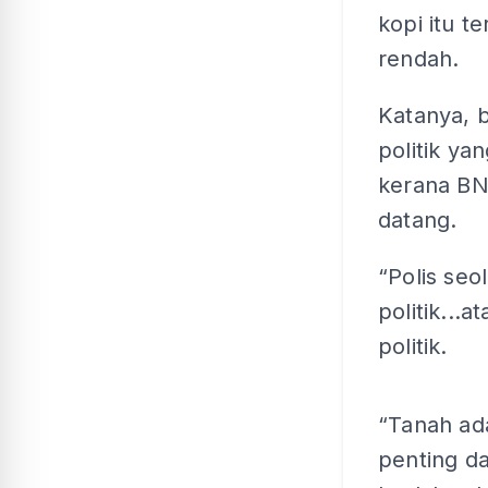
kopi itu t
rendah.
Katanya, b
politik ya
kerana BN
datang.
“Polis se
politik...
politik.
“Tanah ad
penting d