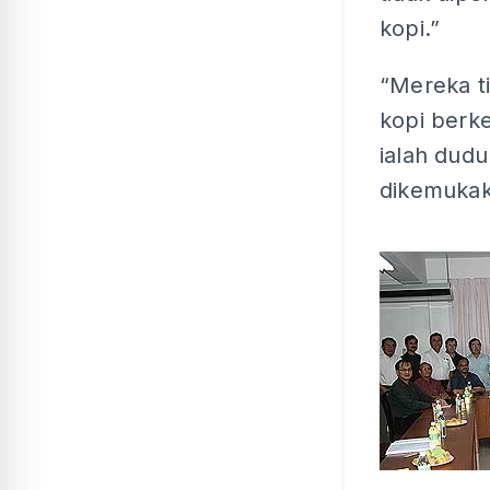
kopi.”
“Mereka t
kopi berk
ialah dud
dikemukak