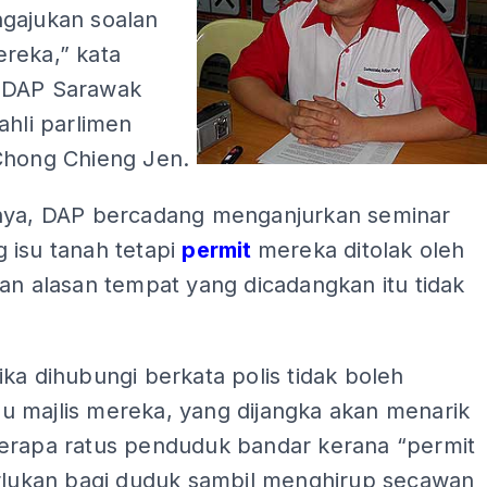
gajukan soalan
reka,” kata
 DAP Sarawak
ahli parlimen
Chong Chieng Jen.
nya, DAP bercadang menganjurkan seminar
 isu tanah tetapi
permit
mereka ditolak oleh
an alasan tempat yang dicadangkan itu tidak
ka dihubungi berkata polis tidak boleh
 majlis mereka, yang dijangka akan menarik
erapa ratus penduduk bandar kerana “permit
erlukan bagi duduk sambil menghirup secawan