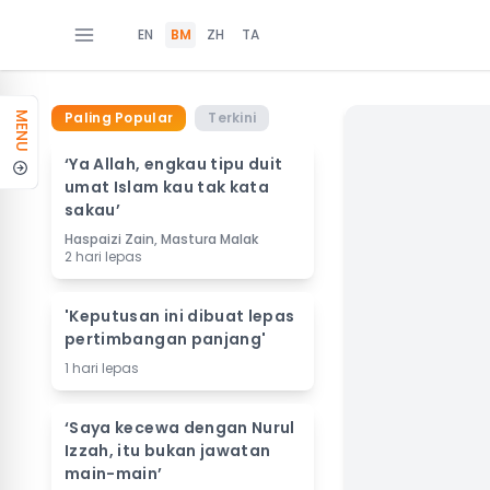
EN
BM
ZH
TA
Paling Popular
Terkini
MENU
‘Ya Allah, engkau tipu duit
umat Islam kau tak kata
sakau’
Haspaizi Zain, Mastura Malak
2 hari lepas
'Keputusan ini dibuat lepas
pertimbangan panjang'
1 hari lepas
‘Saya kecewa dengan Nurul
Izzah, itu bukan jawatan
main-main’