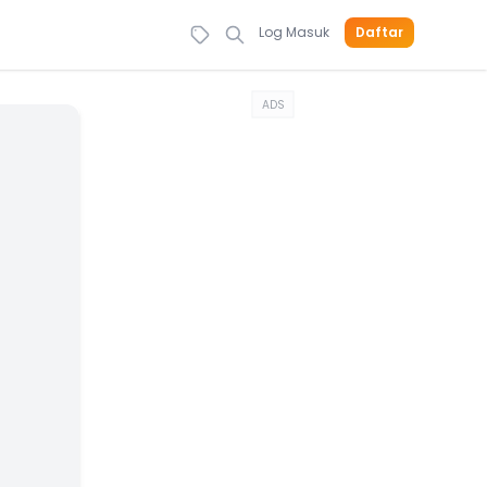
Log Masuk
Daftar
ADS