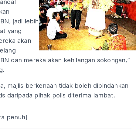
kandal
kan
N, jadi lebih
yat yang
ereka akan
elang
BN dan mereka akan kehilangan sokongan,”
g.
, majlis berkenaan tidak boleh dipindahkan
is daripada pihak polis diterima lambat.
ta penuh]