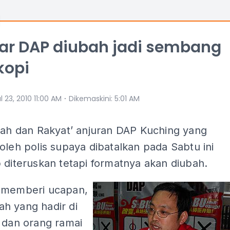
ar DAP diubah jadi sembang
kopi
⋅
l 23, 2010 11:00 AM
Dikemaskini
:
5:01 AM
nah dan Rakyat’ anjuran DAP Kuching yang
oleh polis supaya dibatalkan pada Sabtu ini
 diteruskan tetapi formatnya akan diubah.
 memberi ucapan,
h yang hadir di
 dan orang ramai