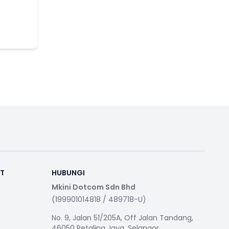
RT
HUBUNGI
Mkini Dotcom Sdn Bhd
(199901014818 / 489718-U)
No. 9, Jalan 51/205A, Off Jalan Tandang,
46050 Petaling Jaya, Selangor