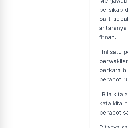
Menjawab 
bersikap 
parti seb
antaranya
fitnah.
"Ini satu
perwakila
perkara bi
perabot ru
"Bila kita
kata kita 
perabot sa
Ditanya s