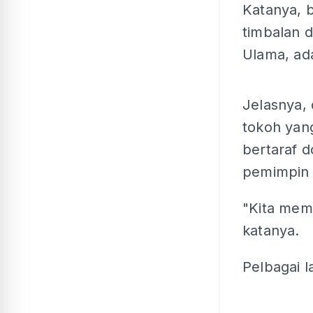
Katanya, 
timbalan 
Ulama, ad
Jelasnya, 
tokoh yan
bertaraf 
pemimpin 
"Kita memi
katanya.
Pelbagai l