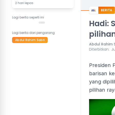
2 hari lepas
BERITA
Lagi berita seperti ini
Hadi: 
pilihan
Lagi berita dari pengarang
Abdul Rahim Sabri
Abdul Rahim 
Diterbitkan
:
Ju
Presiden 
barisan k
yang dipil
pilihan ray