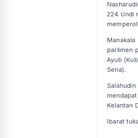
Nasharudi
224 Undi 
memperole
Manakala b
parlimen p
Ayub (Kub
Sena).
Salahudin
mendapat 
Kelantan 
Ibarat tu