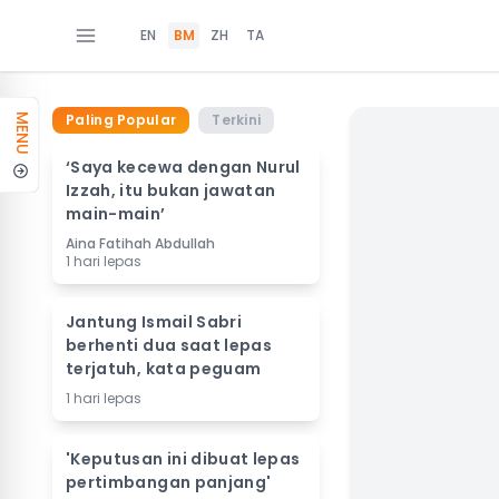
EN
BM
ZH
TA
Paling Popular
Terkini
MENU
‘Saya kecewa dengan Nurul
Izzah, itu bukan jawatan
main-main’
Aina Fatihah Abdullah
1 hari lepas
Jantung Ismail Sabri
berhenti dua saat lepas
terjatuh, kata peguam
1 hari lepas
'Keputusan ini dibuat lepas
pertimbangan panjang'