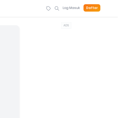
Log Masuk
Daftar
ADS