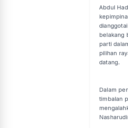
Abdul Had
kepimpina
dianggotai
belakang 
parti dal
pilihan r
datang.
Dalam pem
timbalan 
mengalahk
Nasharudi