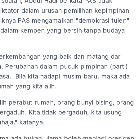
soalan, Abdul Hadi berkata PAS tidak
diktator dalam urusan pemilihan kepimpinan
aliknya PAS mengamalkan "demokrasi tulen"
 dalam kempen yang bersih tanpa budaya
 perkembangan yang baik dan matang dari
n. Perubahan dalam pucuk pimpinan (parti)
asa. Bila kita hadapi musim baru, maka ada
mah yang kita alih.
 alih perabut rumah, orang bunyi bising, orang
bergaduh. Kita tidak bergaduh, kita usung
haja," katanya.
ama ada bukan ulama boleh menjadi presiden