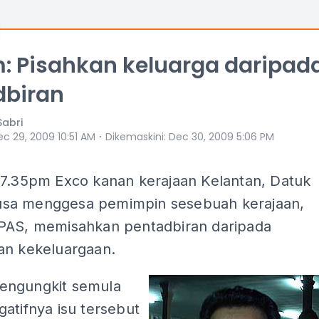
: Pisahkan keluarga daripad
dbiran
Sabri
⋅
ec 29, 2009 10:51 AM
Dikemaskini
:
Dec 30, 2009 5:06 PM
 7.35pm
Exco kanan kerajaan Kelantan, Datuk
sa menggesa pemimpin sesebuah kerajaan,
PAS, memisahkan pentadbiran daripada
an kekeluargaan.
engungkit semula
atifnya isu tersebut