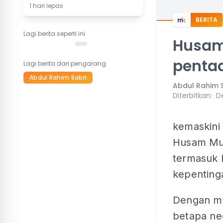
1 hari lepas
BERITA
Lagi berita seperti ini
Husam
penta
Lagi berita dari pengarang
Abdul Rahim Sabri
Abdul Rahim 
Diterbitkan
:
D
kemaskini
Husam Mu
termasuk 
kepenting
Dengan m
betapa neg