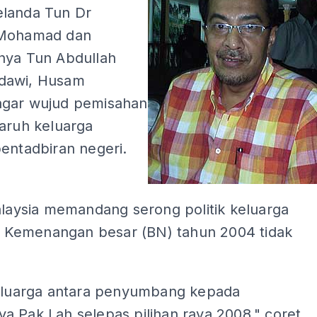
landa Tun Dr
 Mohamad dan
nya Tun Abdullah
dawi, Husam
gar wujud pemisahan
garuh keluarga
entadbiran negeri.
alaysia memandang serong politik keluarga
i. Kemenangan besar (BN) tahun 2004 tidak
keluarga antara penyumbang kepada
a Pak Lah selepas pilihan raya 2008," coret