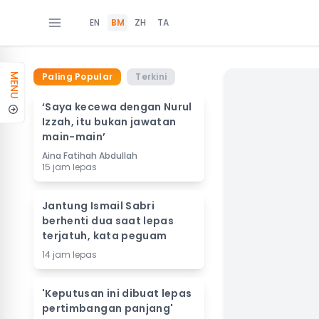
EN
BM
ZH
TA
Paling Popular
Terkini
MENU
‘Saya kecewa dengan Nurul
Izzah, itu bukan jawatan
main-main’
Aina Fatihah Abdullah
15 jam lepas
Jantung Ismail Sabri
berhenti dua saat lepas
terjatuh, kata peguam
14 jam lepas
'Keputusan ini dibuat lepas
pertimbangan panjang'