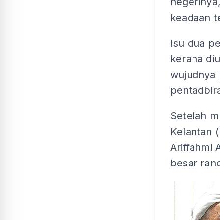
negerinya
keadaan te
Isu dua p
kerana di
wujudnya 
pentadbira
Setelah m
Kelantan 
Ariffahmi
besar ran