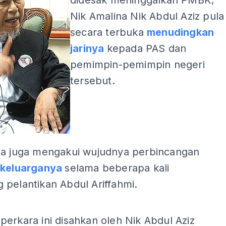
didesak meninggalkan PMBK,
Nik Amalina Nik Abdul Aziz pula
secara terbuka
menudingkan
jarinya
kepada PAS dan
pemimpin-pemimpin negeri
tersebut.
na juga mengakui wujudnya perbincangan
 keluarganya
selama beberapa kali
pelantikan Abdul Ariffahmi.
ADS
erkara ini disahkan oleh Nik Abdul Aziz