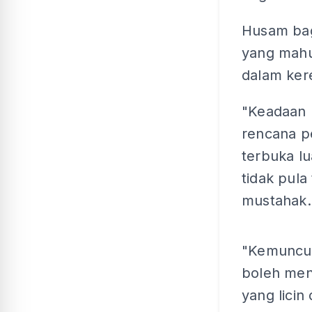
Husam ba
yang mahu
dalam ker
"Keadaan 
rencana p
terbuka l
tidak pul
mustahak.
"Kemuncup
boleh meng
yang licin