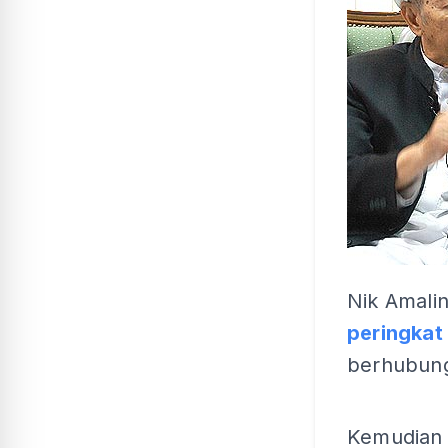
Nik Amali
peringkat
berhubung 
Kemudian p