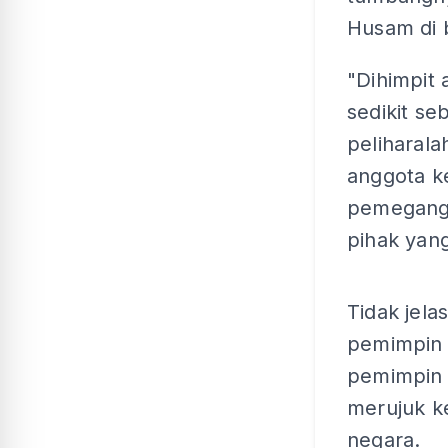
Husam di 
"Dihimpit 
sedikit s
peliharala
anggota ke
pemegang 
pihak yang
Tidak jela
pemimpin 
pemimpin
merujuk k
negara.