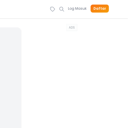
Log Masuk
Daftar
ADS