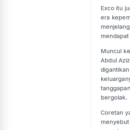
Exco itu 
era kepem
menjelang
mendapat j
Muncul ke
Abdul Azi
digantika
keluargan
tanggapan
bergolak.
Coretan y
menyebut 