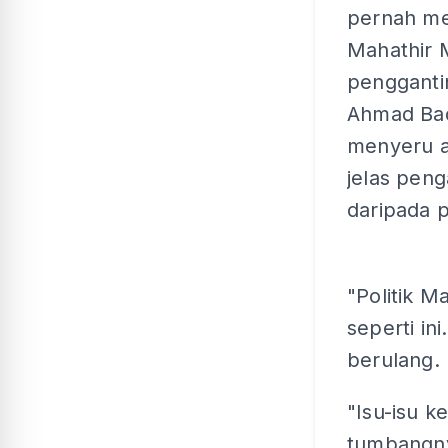
pernah me
Mahathir
pengganti
Ahmad Ba
menyeru a
jelas pen
daripada p
"Politik M
seperti in
berulang.
"Isu-isu 
tumbangny