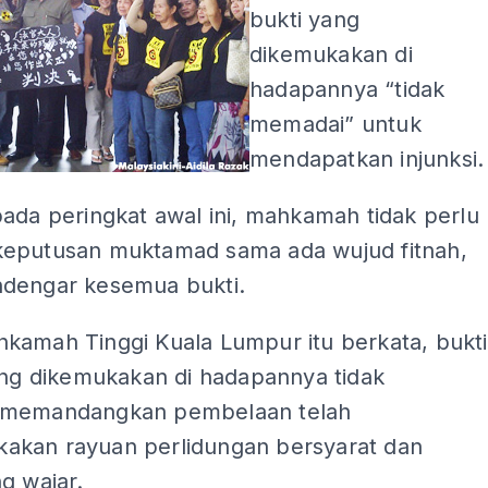
bukti yang
dikemukakan di
hadapannya “tidak
memadai” untuk
mendapatkan injunksi.
ada peringkat awal ini, mahkamah tidak perlu
eputusan muktamad sama ada wujud fitnah,
dengar kesemua bukti.
kamah Tinggi Kuala Lumpur itu berkata, bukti
ang dikemukakan di hadapannya tidak
 memandangkan pembelaan telah
kan rayuan perlidungan bersyarat dan
g wajar.