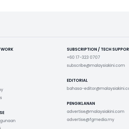
ETWORK
SUBSCRIPTION / TECH SUPPO
+60 17-323 0707
subscribe@malaysiakini.com
EDITORIAL
bahasa-editor@malaysiakini.
my
s
PENGIKLANAN
advertise@malaysiakini.com
SE
advertise@fgmedia.my
ggunaan
i