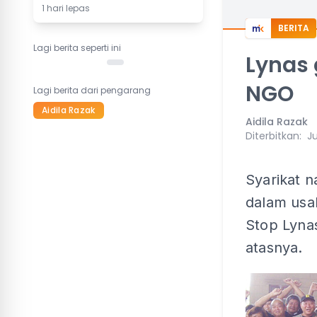
1 hari lepas
BERITA
Lagi berita seperti ini
Lynas 
NGO
Lagi berita dari pengarang
Aidila Razak
Aidila Razak
Diterbitkan
:
Ju
Syarikat n
dalam usa
Stop Lyna
atasnya.