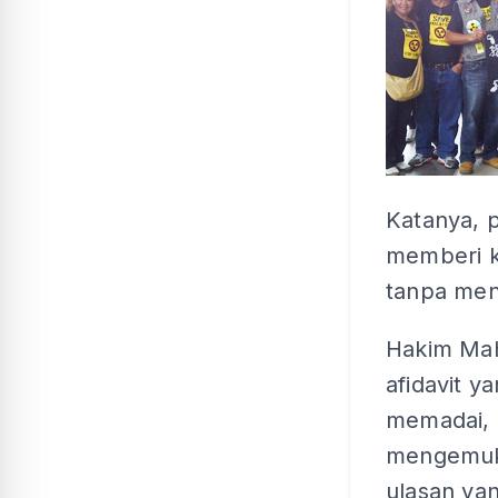
Katanya, p
memberi k
tanpa men
Hakim Mah
afidavit y
memadai,
mengemuka
ulasan yan