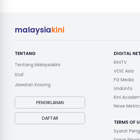
malaysia
kini
TENTANG
DIGITAL N
KiniTV
Tentang Malaysiakini
VOIZ Asia
Staf
FG Media
Jawatan Kosong
Undi.info
Kini Acade
PENGIKLANAN
News Metric
DAFTAR
TERMS OF U
Syarat Pen
Dasar Privas