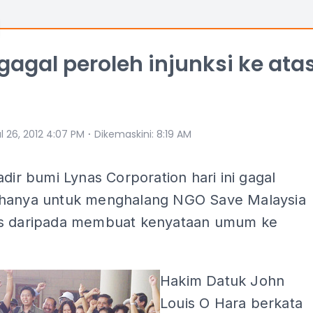
gagal peroleh injunksi ke ata
⋅
l 26, 2012 4:07 PM
Dikemaskini
:
8:19 AM
adir bumi Lynas Corporation hari ini gagal
hanya untuk menghalang NGO Save Malaysia
s daripada membuat kenyataan umum ke
Hakim Datuk John
Louis O Hara berkata