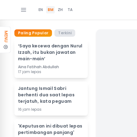
EN
BM
ZH
TA
Paling Popular
Terkini
MENU
‘Saya kecewa dengan Nurul
Izzah, itu bukan jawatan
main-main’
Aina Fatihah Abdullah
17 jam lepas
Jantung Ismail Sabri
berhenti dua saat lepas
terjatuh, kata peguam
16 jam lepas
'Keputusan ini dibuat lepas
pertimbangan panjang'