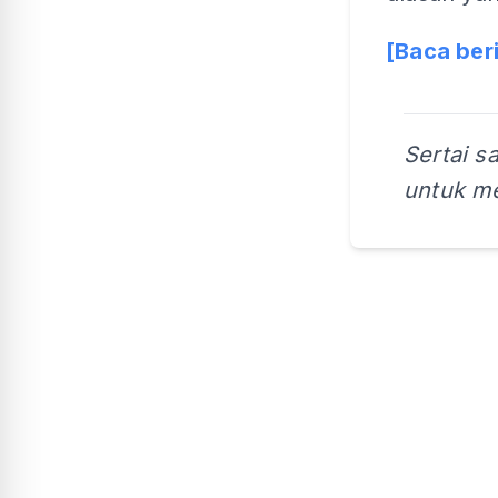
[Baca ber
Sertai s
untuk me