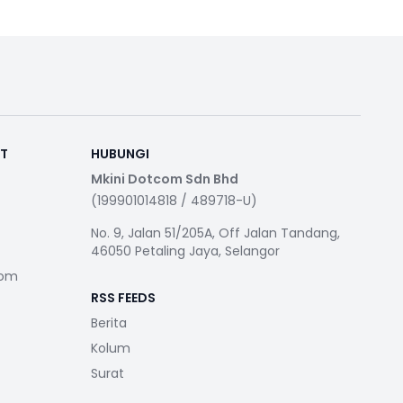
RT
HUBUNGI
Mkini Dotcom Sdn Bhd
(199901014818 / 489718-U)
No. 9, Jalan 51/205A, Off Jalan Tandang,
46050 Petaling Jaya, Selangor
com
RSS FEEDS
Berita
Kolum
Surat