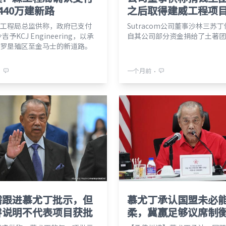
440万建新路
之后取得建威工程项
工程局总监供称，政府已支付
Sutracom公司董事沙林三苏
吉予KCJ Engineering，以承
自其公司部分资金捐给了土著团
罗垦殖区至金马士的新道路。
⋅
⋅
一个月前
需跟进慕尤丁批示，但
慕尤丁承认国盟未必
睿说明不代表项目获批
柔，冀赢足够议席制