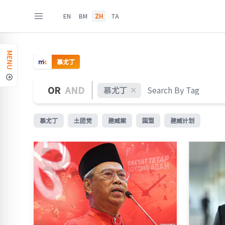
EN
BM
ZH
TA
MENU
慕尤丁
OR
AND
慕尤丁
慕尤丁
土团党
建威案
国盟
建威计划