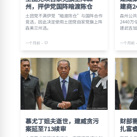
州，抨伊党国阵暗渡陈仓
建商2
土团党不满伊党“暗渡陈仓”与国阵合作
森州公共
竞选，因此决定使用土团党自家党旗上阵
2440万令
森美兰州选。
建武吉加
⋅
一个月前
一个月前
慕尤丁姐夫逝世，建威贪污
财部
案延至713续审
扎富