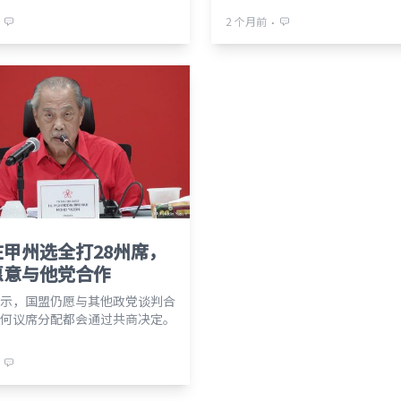
⋅
2 个月前
甲州选全打28州席，
愿意与他党合作
示，国盟仍愿与其他政党谈判合
何议席分配都会通过共商决定。