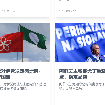
⋅
⋅
2 个月前
2 个月前
党对伊党决定感遗憾，
阿菲夫主张慕尤丁重
守国盟
盟，稳定局势
，对伊党终止与土团党合作感遗
阿菲夫认为如今是时候由慕尤丁
调该党将留守国盟。
盟，以稳定局势。