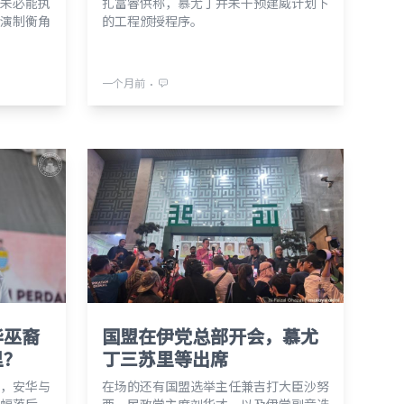
未必能执
扎富睿供称，慕尤丁并未干预建威计划下
演制衡角
的工程颁授程序。
⋅
一个月前
华巫裔
国盟在伊党总部开会，慕尤
里？
丁三苏里等出席
，安华与
在场的还有国盟选举主任兼吉打大臣沙努