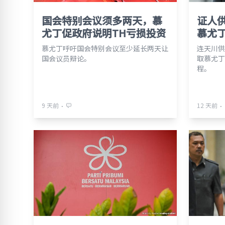
国会特别会议须多两天，慕
证人
尤丁促政府说明TH亏损投资
慕尤
慕尤丁呼吁国会特别会议至少延长两天让
连天川供
国会议员辩论。
取慕尤丁
程。
⋅
⋅
9 天前
12 天前