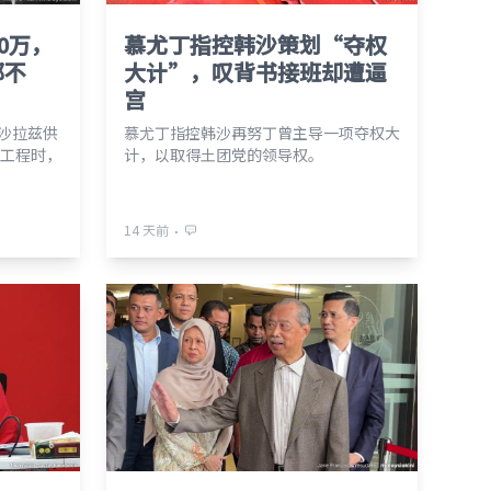
0万，
慕尤丁指控韩沙策划“夺权
都不
大计”，叹背书接班却遭逼
宫
理沙拉兹供
慕尤丁指控韩沙再努丁曾主导一项夺权大
工程时，
计，以取得土团党的领导权。
。
⋅
14 天前