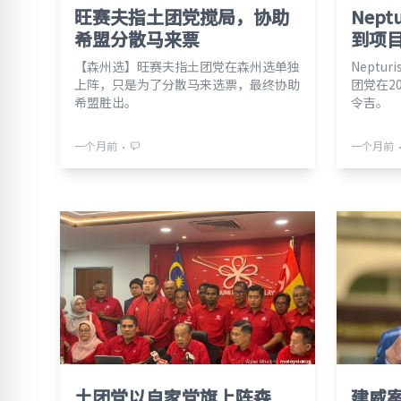
旺赛夫指土团党搅局，协助
Nep
希盟分散马来票
到项目
【森州选】旺赛夫指土团党在森州选单独
Nept
上阵，只是为了分散马来选票，最终协助
团党在2
希盟胜出。
令吉。
⋅
一个月前
一个月前
土团党以自家党旗上阵森
建威