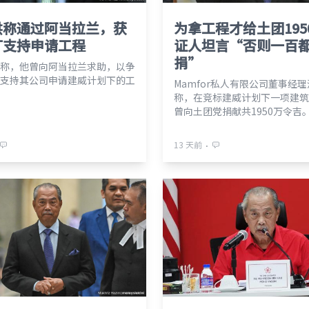
供称通过阿当拉兰，获
为拿工程才给土团195
丁支持申请工程
证人坦言“否则一百
捐”
称，他曾向阿当拉兰求助，以争
支持其公司申请建威计划下的工
Mamfor私人有限公司董事经
称，在竞标建威计划下一项建筑
曾向土团党捐献共1950万令吉
⋅
13 天前