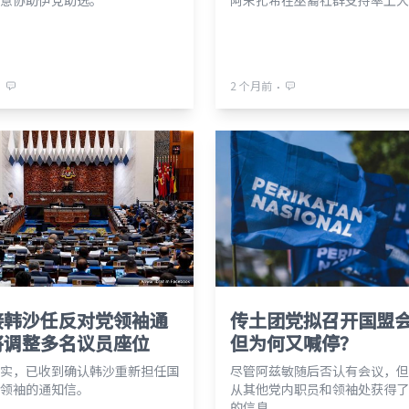
意协助伊党助选。
阿末扎希在巫裔社群支持率上大
⋅
⋅
2 个月前
接韩沙任反对党领袖通
传土团党拟召开国盟
将调整多名议员座位
但为何又喊停？
实，已收到确认韩沙重新担任国
尽管阿兹敏随后否认有会议，但
领袖的通知信。
从其他党内职员和领袖处获得了
的信息。