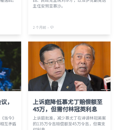
幅落后。
西、民政党主席刘华才，以及伊党副竞选
主任安努亚慕沙。
⋅
2 个月前
会议，
上诉庭降低慕尤丁赔偿额至
45万，但需付林冠英利息
《当今》
上诉庭批准，减少慕尤丁在诽谤林冠英案
相互矛盾
的135万令吉赔偿额至45万令吉，但需支
付利息。