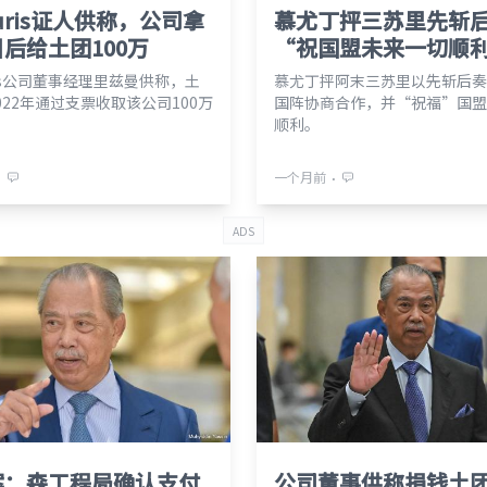
turis证人供称，公司拿
慕尤丁抨三苏里先斩
后给土团100万
“祝国盟未来一切顺
uris公司董事经理里兹曼供称，土
慕尤丁抨阿末三苏里以先斩后奏
022年通过支票收取该公司100万
国阵协商合作，并“祝福”国盟
顺利。
⋅
⋅
一个月前
ADS
案：森工程局确认支付
公司董事供称捐钱土