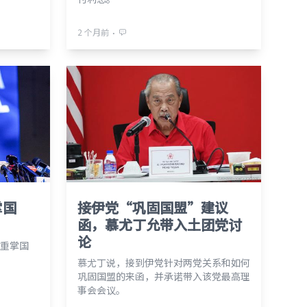
⋅
2 个月前
掌国
接伊党“巩固国盟”建议
函，慕尤丁允带入土团党讨
论
重掌国
慕尤丁说，接到伊党针对两党关系和如何
巩固国盟的来函，并承诺带入该党最高理
事会会议。