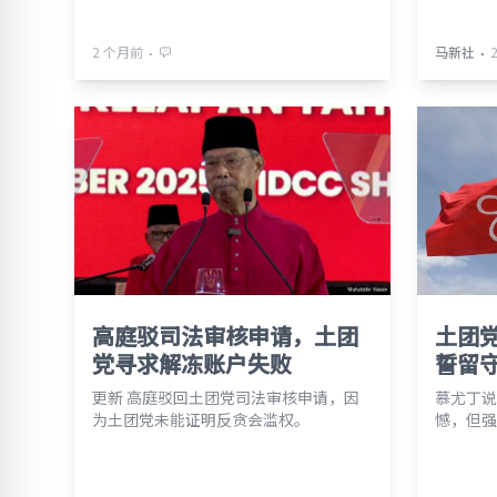
⋅
⋅
2 个月前
马新社
高庭驳司法审核申请，土团
土团
党寻求解冻账户失败
誓留
更新 高庭驳回土团党司法审核申请，因
慕尤丁说
为土团党未能证明反贪会滥权。
憾，但强