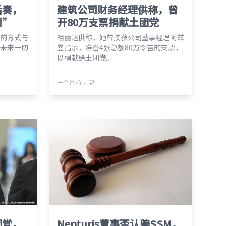
后奏，
建筑公司财务经理供称，曾
利”
开80万支票捐献土团党
的方式与
祖丽达供称，她曾接获公司董事经理阿兹
未来一切
曼指示，准备4张总额80万令吉的支票，
以捐献给土团党。
⋅
一个月前
团党，
Nepturis董事否认骗SSM，