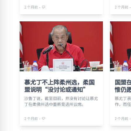
⋅
⋅
2 个月前
2 个月前
慕尤丁不上阵柔州选，柔国
国盟在
盟说明“没讨论或通知”
惟仍
沙鲁丁说，截至目前，并没有讨论让慕尤
慕尤丁表
丁在柔佛州选中重新竞选州议席。
作，而任
⋅
⋅
2 个月前
2 个月前