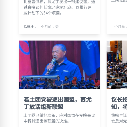
土团党愿
扎富睿供称，慕尤丁发出一封建议信，通
过直接谈判任命54家承包商，以推行建
威计划下的54个项目。
⋅
⋅
马新社
一个月前
一个月前
若土团党被逐出国盟，慕尤
议长
丁放话组新联盟
知，
土团党已做好准备，应对国盟在今晚会议
佐哈里证
中将其逐出该联盟的决定。
会反对党