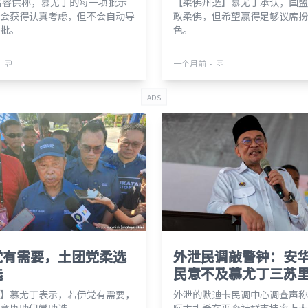
富睿供称，慕尤丁的每一项批示
【柔佛州选】慕尤丁承认，国盟
会获得认真考虑，但不会自动导
政柔佛，但希望赢得足够议席扮
批。
色。
⋅
⋅
一个月前
ADS
党有需要，土团党柔选
外泄民调敲警钟：安
选
民意不及慕尤丁三苏
】慕尤丁表示，若伊党有需要，
外泄的默迪卡民调中心调查声称