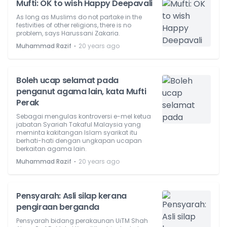
Mufti: OK to wish Happy Deepavali
As long as Muslims do not partake in the
festivities of other religions, there is no
problem, says Harussani Zakaria.
⋅
Muhammad Razif
20 years ago
Boleh ucap selamat pada
penganut agama lain, kata Mufti
Perak
Sebagai mengulas kontroversi e-mel ketua
jabatan Syariah Takaful Malaysia yang
meminta kakitangan Islam syarikat itu
berhati-hati dengan ungkapan ucapan
berkaitan agama lain.
⋅
Muhammad Razif
20 years ago
Pensyarah: Asli silap kerana
pengiraan berganda
Pensyarah bidang perakaunan UiTM Shah