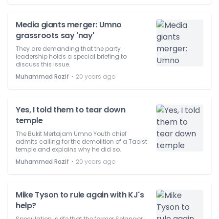
Media giants merger: Umno
grassroots say 'nay'
They are demanding that the party
leadership holds a special briefing to
discuss this issue.
⋅
Muhammad Razif
20 years ago
Yes, I told them to tear down
temple
The Bukit Mertajam Umno Youth chief
admits calling for the demolition of a Taoist
temple and explains why he did so.
⋅
Muhammad Razif
20 years ago
Mike Tyson to rule again with KJ's
help?
Speculation is rife that the former Selangor