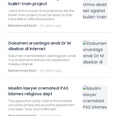
bullet-train project
Johor Umno insists that proposals like the
bullet-train project must be axed as they
have little to offer Malaysians.
⋅
Muhammad Razif
20 years ago
Dokumen urusniaga anak Dr M
disebar di Internet
Dokumen membabitkan perniagaan anak
Tun Dr Mahathir Mohamad disebarkan
melalui Internet.
⋅
Muhammad Razif
20 years ago
Muslim lawyer cremated: PAS
blames religious dept
The opposition party claims the incident
occurred simply because the department
had been 'slow and inefficient'.
⋅
Muhammad Razif
20 years ago