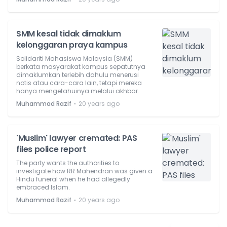
SMM kesal tidak dimaklum
kelonggaran praya kampus
Solidariti Mahasiswa Malaysia (SMM)
berkata masyarakat kampus sepatutnya
dimaklumkan terlebih dahulu menerusi
notis atau cara-cara lain, tetapi mereka
hanya mengetahuinya melalui akhbar.
⋅
Muhammad Razif
20 years ago
'Muslim' lawyer cremated: PAS
files police report
The party wants the authorities to
investigate how RR Mahendran was given a
Hindu funeral when he had allegedly
embraced Islam.
⋅
Muhammad Razif
20 years ago