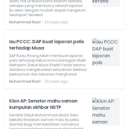
Alam, Prof Dr Muhd Kamil Ibrahim berkata,
sesiapa yang membaca seluruh laporan
itu akan dengan mudah dapat mengesan
'kesilapan' tersebut.
⋅
Muhammad Razif
20 years ago
Isu PCCC: DAP buat laporan polis
terhadap Musa
DAP Pulau Pinang telah membuat laporan
polis terhadap Ketua Umno bahagian Bukit
Mertajam, Datuk Musa Sheikh Fadzir kerana
didakwa mengeluarkan kenyataan berbaur
perkauman dan berunsur menghasut.
⋅
Muhammad Razif
20 years ago
Klon AP: Senator mahu saman
kumpulan akhbar NSTP
Senator Datuk Muhammad Abdul Gani
berkata tindakan saman malu itu perlu
diambil bagi membersihkan namanya
kerana mendakwa laporan berita terbabit