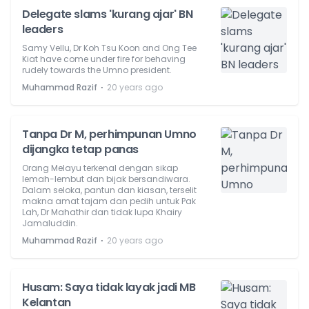
Delegate slams 'kurang ajar' BN
leaders
Samy Vellu, Dr Koh Tsu Koon and Ong Tee
Kiat have come under fire for behaving
rudely towards the Umno president.
⋅
Muhammad Razif
20 years ago
Tanpa Dr M, perhimpunan Umno
dijangka tetap panas
Orang Melayu terkenal dengan sikap
lemah-lembut dan bijak bersandiwara.
Dalam seloka, pantun dan kiasan, terselit
makna amat tajam dan pedih untuk Pak
Lah, Dr Mahathir dan tidak lupa Khairy
Jamaluddin.
⋅
Muhammad Razif
20 years ago
Husam: Saya tidak layak jadi MB
Kelantan