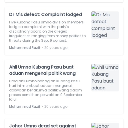
Dr M's defeat: Complaint lodged
Five Kubang Pasu Umno division members
lodge a complaint with the party's
disciplinary board on the alleged
irregularities ranging from money politics to
threats during the Sept 9 contest.
⋅
Muhammad Razif
20 years ago
Ahli Umno Kubang Pasu buat
aduan mengenai politik wang
Lima ahli Umno bahagian Kubang Pasu
hari ini membuat aduan mengenai
dakwaan berlakunya politik wang dalam
proses pemilihan perwakilan 9 September
lalu.
⋅
Muhammad Razif
20 years ago
Johor Umno dead set against