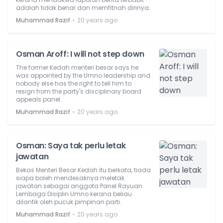
adalah tidak benar dan memfitnah dirinya.
⋅
Muhammad Razif
20 years ago
Osman Aroff: I will not step down
The former Kedah menteri besar says he
was appointed by the Umno leadership and
nobody else has the right to tell him to
resign from the party's disciplinary board
appeals panel.
⋅
Muhammad Razif
20 years ago
Osman: Saya tak perlu letak
jawatan
Bekas Menteri Besar Kedah itu berkata, tiada
siapa boleh mendesaknya meletak
jawatan sebagai anggota Panel Rayuan
Lembaga Disiplin Umno kerana beliau
dilantik oleh pucuk pimpinan parti.
⋅
Muhammad Razif
20 years ago