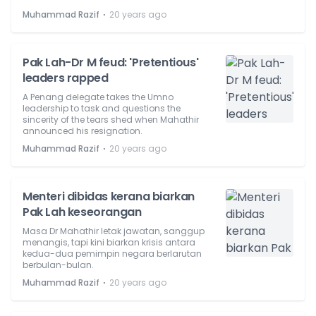
⋅
Muhammad Razif
20 years ago
Pak Lah-Dr M feud: 'Pretentious'
leaders rapped
A Penang delegate takes the Umno
leadership to task and questions the
sincerity of the tears shed when Mahathir
announced his resignation.
⋅
Muhammad Razif
20 years ago
Menteri dibidas kerana biarkan
Pak Lah keseorangan
Masa Dr Mahathir letak jawatan, sanggup
menangis, tapi kini biarkan krisis antara
kedua-dua pemimpin negara berlarutan
berbulan-bulan.
⋅
Muhammad Razif
20 years ago