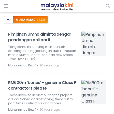
MUHAMMAD RAZIF
Pimpinan Umno diminta dengar
pandangan ahli parti
Yang semakin lantang membantah
cadangan penggabungan dua kumpulan
media Kumpulan Utusan dan New Straits
Time Press (NSTP).
⋅
Muhammad Razif
20 years ago
RM600m 'bonus' - genuine Class F
contractors please
Those involved in distributing the projects
are cautioned against giving them out to
part-time contractors and brokers.
⋅
Muhammad Razif
20 years ago