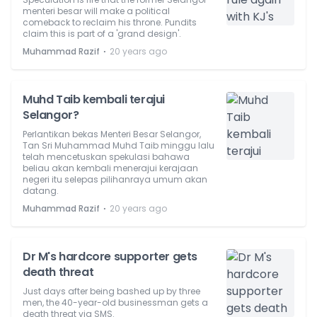
menteri besar will make a political
comeback to reclaim his throne. Pundits
claim this is part of a 'grand design'.
⋅
Muhammad Razif
20 years ago
Muhd Taib kembali terajui
Selangor?
Perlantikan bekas Menteri Besar Selangor,
Tan Sri Muhammad Muhd Taib minggu lalu
telah mencetuskan spekulasi bahawa
beliau akan kembali menerajui kerajaan
negeri itu selepas pilihanraya umum akan
datang.
⋅
Muhammad Razif
20 years ago
Dr M's hardcore supporter gets
death threat
Just days after being bashed up by three
men, the 40-year-old businessman gets a
death threat via SMS.