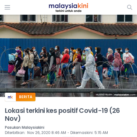
ADS
BERITA
Lokasi terkini kes positif Covid-19 (26
Nov)
Pasukan Malaysiakini
⋅
Diterbitkan
:
Nov 26, 2020 8:46 AM
Dikemaskini
:
5:15 AM