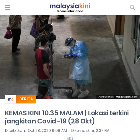
ADS
BERITA
KEMAS KINI 10.35 MALAM | Lokasi terkini
jangkitan Covid-19 (28 Okt)
⋅
Diterbitkan
:
Oct 28, 2020 9:08 AM
Dikemaskini
:
2:37 PM
ADS