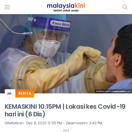
ADS
BERITA
KEMASKINI 10.15PM | Lokasi kes Covid-19
hari ini (6 Dis)
⋅
Diterbitkan
:
Dec 6, 2020 12:55 PM
Dikemaskini
:
3:43 PM
ADS