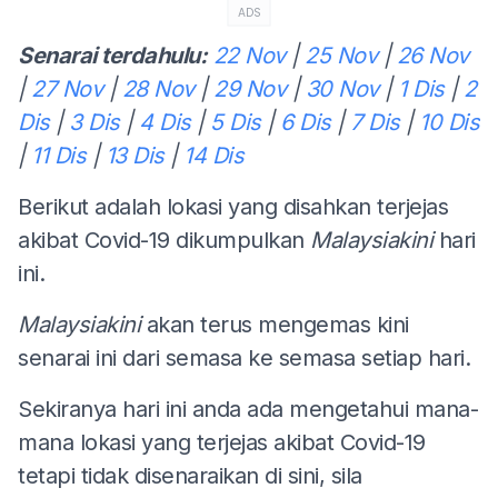
ADS
Senarai terdahulu:
22 Nov
|
25 Nov
|
26 Nov
|
27 Nov
|
28 Nov
|
29 Nov
|
30 Nov
|
1 Dis
|
2
Dis
|
3 Dis
|
4 Dis
|
5 Dis
|
6 Dis
|
7 Dis
|
10 Dis
|
11 Dis
|
13 Dis
|
14 Dis
Berikut adalah lokasi yang disahkan terjejas
akibat Covid-19 dikumpulkan
Malaysiakini
hari
ini.
Malaysiakini
akan terus mengemas kini
senarai ini dari semasa ke semasa setiap hari.
Sekiranya hari ini anda ada mengetahui mana-
mana lokasi yang terjejas akibat Covid-19
tetapi tidak disenaraikan di sini, sila