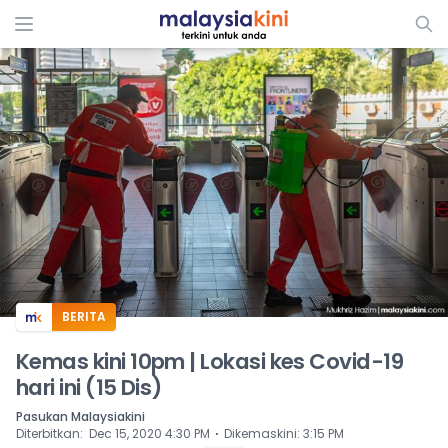
ADS
BERITA
Kemas kini 10pm | Lokasi kes Covid-19
hari ini (15 Dis)
Pasukan Malaysiakini
⋅
Diterbitkan
:
Dec 15, 2020 4:30 PM
Dikemaskini
:
3:15 PM