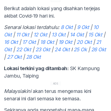
Berikut adalah lokasi yang disahkan terjejas
akibat Covid-19 hari ini.
Senarai lokasi terdahulu:
8 Okt
|
9 Okt
|
10
Okt
|
11 Okt
|
12 Okt
|
13 Okt
|
14 Okt
|
15 Okt
|
16 Okt
|
17 Okt
|
18 Okt
|
19 Okt
|
20 Okt
|
21
Okt
|
22 Okt
|
23 Okt
|
24 Okt
I
25 Ok
|
26 Okt
|
27 Okt
|
28 Okt
Lokasi terkini yag ditambah:
SK Kampung
Jambu, Taiping
ADS
Malaysiakini
akan terus mengemas kini
senarai ini dari semasa ke semasa.
Sekiranya anda mengetahui mana-mana