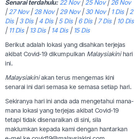
Senarai terdahulu:
22 Nov
|
25 Nov
|
26 Nov
|
27 Nov
|
28 Nov
|
29 Nov
|
30 Nov
|
1 Dis
|
2
Dis
|
3 Dis
|
4 Dis
|
5 Dis
|
6 Dis
|
7 Dis
|
10 Dis
|
11 Dis
|
13 Dis
|
14 Dis
|
15 Dis
Berikut adalah lokasi yang disahkan terjejas
akibat Covid-19 dikumpulkan
Malaysiakini
hari
ini.
Malaysiakini
akan terus mengemas kini
senarai ini dari semasa ke semasa setiap hari.
Sekiranya hari ini anda ada mengetahui mana-
mana lokasi yang terjejas akibat Covid-19
tetapi tidak disenaraikan di sini, sila
maklumkan kepada kami dengan hantarkan
e-mel ke
covid19@malaysiakini.com
.