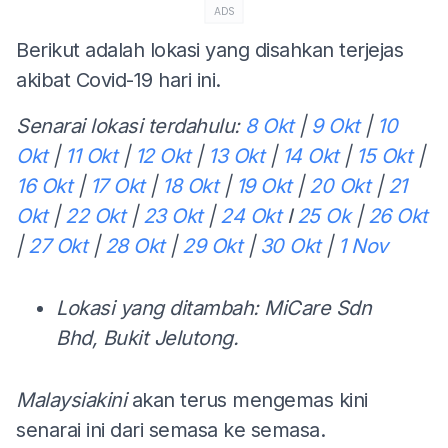
ADS
Berikut adalah lokasi yang disahkan terjejas
akibat Covid-19 hari ini.
Senarai lokasi terdahulu:
8 Okt
|
9 Okt
|
10
Okt
|
11 Okt
|
12 Okt
|
13 Okt
|
14 Okt
|
15 Okt
|
16 Okt
|
17 Okt
|
18 Okt
|
19 Okt
|
20 Okt
|
21
Okt
|
22 Okt
|
23 Okt
|
24 Okt
I
25 Ok
|
26 Okt
|
27 Okt
|
28 Okt
|
29 Okt
|
30 Okt
|
1 Nov
Lokasi yang ditambah: MiCare Sdn
Bhd, Bukit Jelutong.
Malaysiakini
akan terus mengemas kini
senarai ini dari semasa ke semasa.